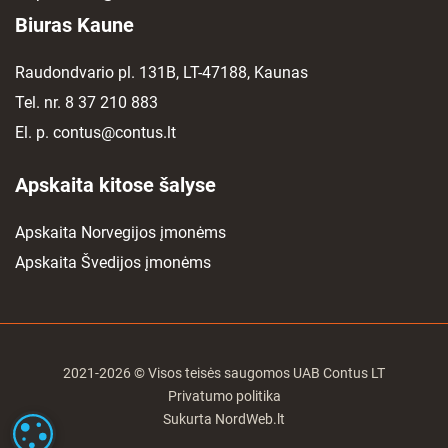
Biuras Kaune
Raudondvario pl. 131B, LT-47188, Kaunas
Tel. nr.
8 37 210 883
El. p.
contus@contus.lt
Apskaita kitose šalyse
Apskaita Norvegijos įmonėms
Apskaita Švedijos įmonėms
2021-2026 © Visos teisės saugomos UAB Contus LT
Privatumo politika
Sukurta
NordWeb.lt
SLAPUKŲ NUSTATYMAI