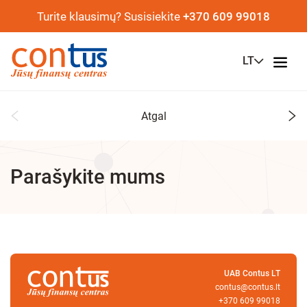
Turite klausimų? Susisiekite
+370 609 99018
LT
Atgal
Parašykite mums
UAB Contus LT
contus@contus.lt
+370 609 99018